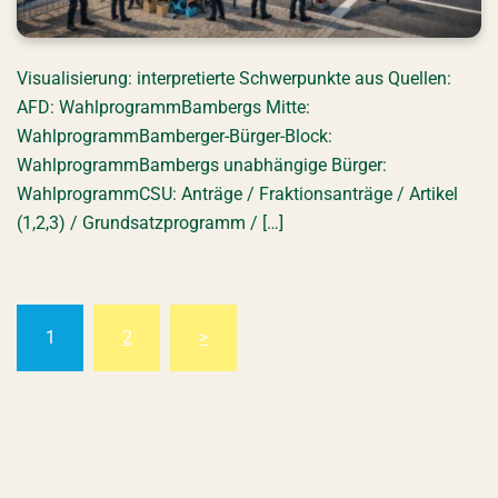
Visualisierung: interpretierte Schwerpunkte aus Quellen:
AFD: WahlprogrammBambergs Mitte:
WahlprogrammBamberger-Bürger-Block:
WahlprogrammBambergs unabhängige Bürger:
WahlprogrammCSU: Anträge / Fraktionsanträge / Artikel
(1,2,3) / Grundsatzprogramm / […]
Seitennummerierung
1
2
>
der
Beiträge