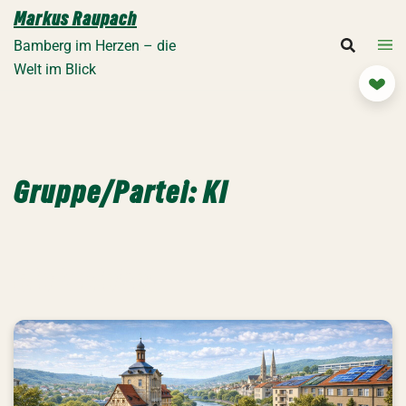
Zum
Markus Raupach
Inhalt
Bamberg im Herzen – die
springen
Welt im Blick
Mit
Gruppe/Partei:
KI
Die Zwiebel