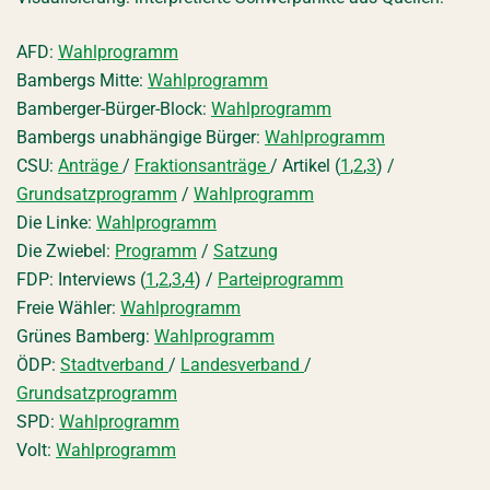
AFD:
Wahlprogramm
Bambergs Mitte:
Wahlprogramm
Bamberger-Bürger-Block:
Wahlprogramm
Bambergs unabhängige Bürger:
Wahlprogramm
CSU:
Anträge
/
Fraktionsanträge
/ Artikel (
1
,
2
,
3
) /
Grundsatzprogramm
/
Wahlprogramm
Die Linke:
Wahlprogramm
Die Zwiebel:
Programm
/
Satzung
FDP: Interviews (
1
,
2
,
3
,
4
) /
Parteiprogramm
Freie Wähler:
Wahlprogramm
Grünes Bamberg:
Wahlprogramm
ÖDP:
Stadtverband
/
Landesverband
/
Grundsatzprogramm
SPD:
Wahlprogramm
Volt:
Wahlprogramm