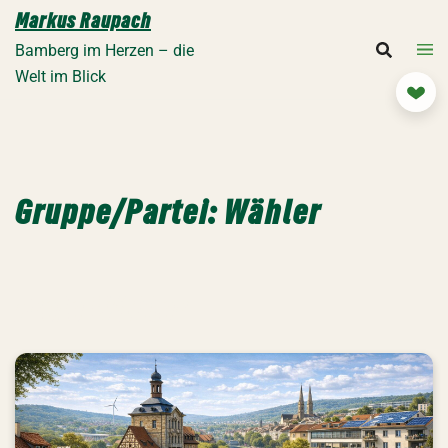
Zum
Markus Raupach
Inhalt
Bamberg im Herzen – die
springen
Welt im Blick
Mit
Gruppe/Partei:
Wähler
Freie Wähler