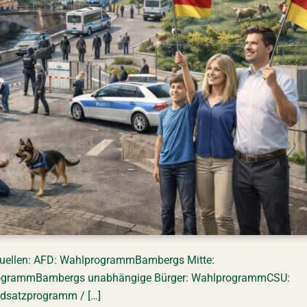
s Quellen: AFD: WahlprogrammBambergs Mitte:
rogrammBambergs unabhängige Bürger: WahlprogrammCSU:
undsatzprogramm / […]