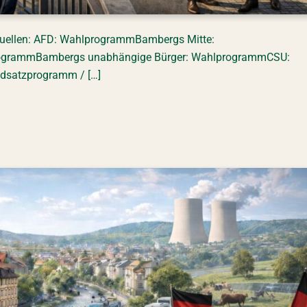
s Quellen: AFD: WahlprogrammBambergs Mitte:
rogrammBambergs unabhängige Bürger: WahlprogrammCSU:
undsatzprogramm / […]