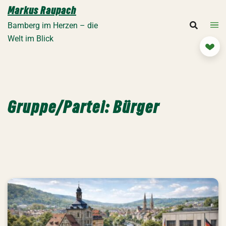
Zum
Markus Raupach
Inhalt
Bamberg im Herzen – die
springen
Welt im Blick
Mit
Gruppe/Partei:
Bürger
Bbgs unabh. Bürger